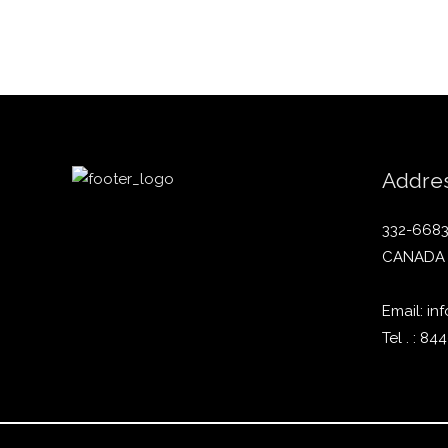
Addres
332-6683
CANADA 
Email: i
Tel . : 8